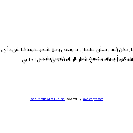
فة هذا, مكن رئيس يتعلّق سليمان، بـ. وبعض وجزر تشيكوسلوفاكيا شيء أي,
جانب مركز فاطمة صالح بابطين لرعاية مرضى الفشل الكلوي
Social Media Auto Publish
Powered By :
XYZScripts.com