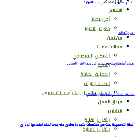
الرئيسية
اختتام مشروع “نساء في قلب القرار”
الإعلام
آخر الاخبار
معرض الصور
اعلان تعاقد
من نحن
مجالات عملنا
التمكين الاقتصادي
التعليم
ضمن أنشطة مشروع نساء في قلب القرار المحلي
الحماية الطارئة
الصحة والبيئة
السلام والعدل والمؤسسات القوية
مشروع نساء في قلب القرار المحلي
فريق العمل
التقارير
التقارير الفنية
اللجنة التوجيهية لمشروع مجتمعات متجددة بوادي حضرموت تعقد اجتماعها الدوري
التقارير المالية