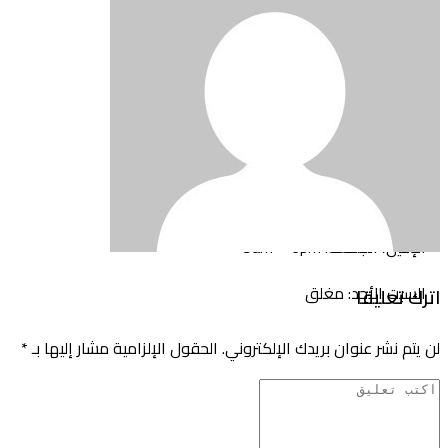
برج الحمام، مدينة الكويت، الكويت
+1 123 5468 369
+1 123 5468 356
+1 541 5468 369
support@domain.com
الإثنين، الجمعة: 9am – 6pm
السبت الأحد: مغلق
اترك تعليقا
لن يتم نشر عنوان بريدك الإلكتروني.
الحقول الإلزامية مشار إليها بـ
*