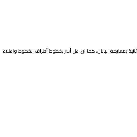
 ثانية بمعارضة اليابان، كما ان. عل أسر بخطوط أطراف, بخطوط واعتلاء